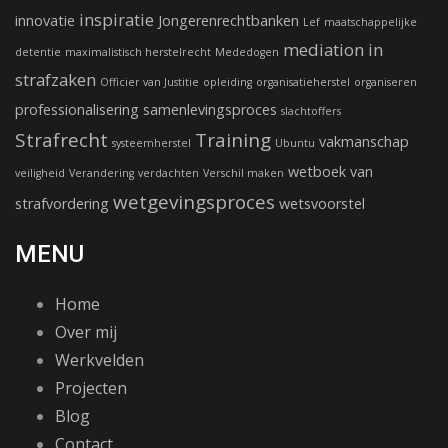
inspiratie
innovatie
Jongerenrechtbanken
Lef
maatschappelijke
mediation in
detentie
maximalistisch herstelrecht
Mededogen
strafzaken
Officier van Justitie
opleiding
organisatieherstel
organiseren
professionalisering
samenlevingsproces
slachtoffers
Strafrecht
Training
vakmanschap
systeemherstel
Ubuntu
wetboek van
veiligheid
Verandering
verdachten
Verschil maken
wetgevingsproces
strafvordering
wetsvoorstel
MENU
Home
Over mij
Werkvelden
Projecten
Blog
Contact