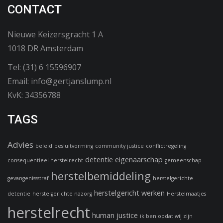
CONTACT
Nieuwe Keizersgracht 1 A
1018 DR Amsterdam
Tel: (31) 6 15596907
Email: info@gertjanslump.nl
KvK: 34356788
TAGS
Advies
beleid
besluitvorming
community justice
conflictregeling
detentie
eigenaarschap
consequentieel herstelrecht
gemeenschap
herstelbemiddeling
gevangenissstraf
herstelgerichte
herstelgericht werken
detentie
herstelgerichte nazorg
Herstelmaatjes
herstelrecht
human justice
ik ben opdat wij zijn