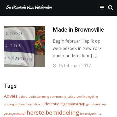
Made in Brownsville
Begin februari liep ik op
werkbezoek in New York
onder andere door […]
15 februari 2017
Tags
Advies
beleid
besluitvorming
community justice
conflictregeling
detentie
eigenaarschap
consequentieel herstelrecht
gemeenschap
herstelbemiddeling
gevangenissstraf
herstelgerichte