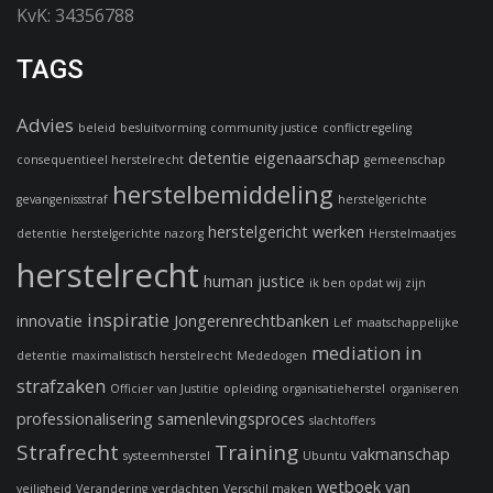
KvK: 34356788
TAGS
Advies
beleid
besluitvorming
community justice
conflictregeling
detentie
eigenaarschap
consequentieel herstelrecht
gemeenschap
herstelbemiddeling
gevangenissstraf
herstelgerichte
herstelgericht werken
detentie
herstelgerichte nazorg
Herstelmaatjes
herstelrecht
human justice
ik ben opdat wij zijn
inspiratie
innovatie
Jongerenrechtbanken
Lef
maatschappelijke
mediation in
detentie
maximalistisch herstelrecht
Mededogen
strafzaken
Officier van Justitie
opleiding
organisatieherstel
organiseren
professionalisering
samenlevingsproces
slachtoffers
Strafrecht
Training
vakmanschap
systeemherstel
Ubuntu
wetboek van
veiligheid
Verandering
verdachten
Verschil maken