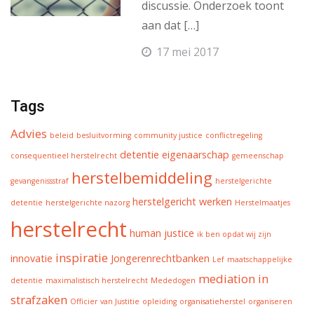
discussie. Onderzoek toont
aan dat […]
17 mei 2017
Tags
Advies
beleid
besluitvorming
community justice
conflictregeling
detentie
eigenaarschap
consequentieel herstelrecht
gemeenschap
herstelbemiddeling
gevangenissstraf
herstelgerichte
herstelgericht werken
detentie
herstelgerichte nazorg
Herstelmaatjes
herstelrecht
human justice
ik ben opdat wij zijn
inspiratie
innovatie
Jongerenrechtbanken
Lef
maatschappelijke
mediation in
detentie
maximalistisch herstelrecht
Mededogen
strafzaken
Officier van Justitie
opleiding
organisatieherstel
organiseren