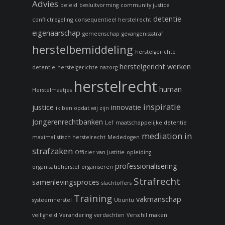
Advies
beleid
besluitvorming
community justice
detentie
conflictregeling
consequentieel herstelrecht
eigenaarschap
gemeenschap
gevangenissstraf
herstelbemiddeling
herstelgerichte
herstelgericht werken
detentie
herstelgerichte nazorg
herstelrecht
human
Herstelmaatjes
inspiratie
justice
innovatie
ik ben opdat wij zijn
Jongerenrechtbanken
Lef
maatschappelijke detentie
mediation in
maximalistisch herstelrecht
Mededogen
strafzaken
Officier van Justitie
opleiding
professionalisering
organisatieherstel
organiseren
Strafrecht
samenlevingsproces
slachtoffers
Training
vakmanschap
systeemherstel
Ubuntu
veiligheid
Verandering
verdachten
Verschil maken