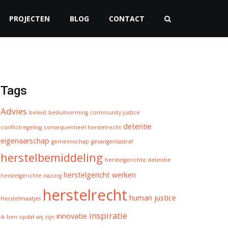
PROJECTEN
BLOG
CONTACT
Tags
Advies
beleid
besluitvorming
community justice
detentie
conflictregeling
consequentieel herstelrecht
eigenaarschap
gemeenschap
gevangenissstraf
herstelbemiddeling
herstelgerichte detentie
herstelgericht werken
herstelgerichte nazorg
herstelrecht
human justice
Herstelmaatjes
inspiratie
innovatie
ik ben opdat wij zijn