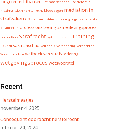
Jongerenrechtbanken
Lef
maatschappelijke detentie
mediation in
maximalistisch herstelrecht
Mededogen
strafzaken
Officier van Justitie
opleiding
organisatieherstel
professionalisering
samenlevingsproces
organiseren
Strafrecht
Training
slachtoffers
systeemherstel
vakmanschap
Ubuntu
veiligheid
Verandering
verdachten
wetboek van strafvordering
Verschil maken
wetgevingsproces
wetsvoorstel
Recent
Herstelmaatjes
november 4, 2025
Consequent doordacht herstelrecht
februari 24, 2024