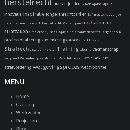
herstelrecht
human justice
ik ben opdat wij zijn
inspiratie
innovatie
Jongerenrechtbanken
Lef
maatschappelijke
mediation in
detentie
maximalistisch herstelrecht
Mededogen
strafzaken
Officier van Justitie
opleiding
organisatieherstel
organiseren
professionalisering
samenlevingsproces
slachtoffers
Strafrecht
Training
vakmanschap
systeemherstel
Ubuntu
wetboek van
veiligheid
Verandering
verdachten
Verschil maken
wetgevingsproces
strafvordering
wetsvoorstel
MENU
Home
Over mij
Werkvelden
Projecten
Blog