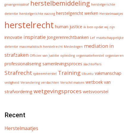
herstelbemiddeling
gevangenissstraf
herstelgerichte
herstelgericht werken
detentie
herstelgerichte nazorg
Herstelmaatjes
herstelrecht
human justice
ik ben opdat wij zijn
inspiratie
innovatie
Jongerenrechtbanken
Lef
maatschappelijke
mediation in
detentie
maximalistisch herstelrecht
Mededogen
strafzaken
Officier van Justitie
opleiding
organisatieherstel
organiseren
professionalisering
samenlevingsproces
slachtoffers
Strafrecht
Training
vakmanschap
systeemherstel
Ubuntu
wetboek van
veiligheid
Verandering
verdachten
Verschil maken
wetgevingsproces
strafvordering
wetsvoorstel
Recent
Herstelmaatjes