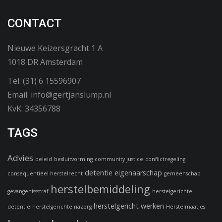
CONTACT
Nieuwe Keizersgracht 1 A
1018 DR Amsterdam
Tel: (31) 6 15596907
Email: info@gertjanslump.nl
KvK: 34356788
TAGS
Advies
beleid
besluitvorming
community justice
conflictregeling
detentie
eigenaarschap
consequentieel herstelrecht
gemeenschap
herstelbemiddeling
gevangenissstraf
herstelgerichte
herstelgericht werken
detentie
herstelgerichte nazorg
Herstelmaatjes